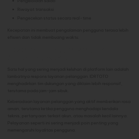
Pengelolaan saldo
Riwayat transaksi
Pengecekan status secara real-time
Kecepatan ini membuat pengalaman pengguna terasa lebih
efisien dan tidak membuang waktu.
Layanan Pelanggan yang Aktif
Sepanjang Waktu
Satu hal yang sering menjadi keluhan di platform lain adalah
lambatnya respons layanan pelanggan. IDRTOTO
menghadirkan tim dukungan yang diklaim lebih responsif,
terutama pada jam-jam sibuk.
Keberadaan layanan pelanggan yang aktif memberikan rasa
aman, terutama ketika pengguna menghadapi kendala
teknis, pertanyaan terkait akun, atau masalah kecil lainnya.
Pelayanan seperti ini sering menjadi poin penting yang
memengaruhi loyalitas pengguna.