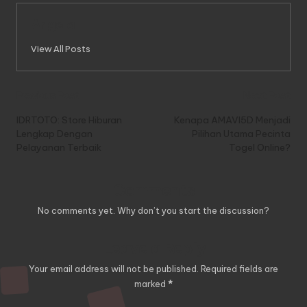
Angela
View All Posts
Post
Previous Post
Next Post
navigation
IDRTOTO: Store Hiburan
Kenapa AMAVI5D Menjadi
Lengkap Dengan
Pilihan Utama Pecinta
Pelayanan Terbaik
Togel Online?
Comments
No comments yet. Why don’t you start the discussion?
Leave a Reply
Your email address will not be published.
Required fields are
marked
*