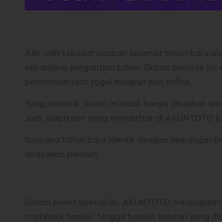
Perayaan Tahun Baru denga
Alih-alih sekadar ucapan selamat tahun baru atau
sepanjang pergantian tahun. Dalam periode ini, 
permainan toto togel maupun slot online.
Yang menarik, event ini tidak hanya ditujukan 
Jadi, siapa pun yang mendaftar di AKUNTOTO bis
Suasana tahun baru identik dengan semangat b
dirasakan pemain.
Bonus yang Tidak Main-Main
Dalam event spesial ini, AKUNTOTO menyiapkan b
cashback harian, hingga hadiah kejutan yang di