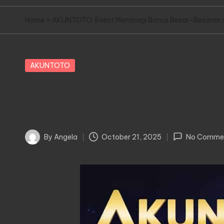
Home
»
AKUNTOTO: Event Membagi Bonus Besar-Besaran d
Posted
AKUNTOTO
in
AKUNTOTO: Event Me
Baru
By
Angela
October 21, 2025
No Comme
Posted
by