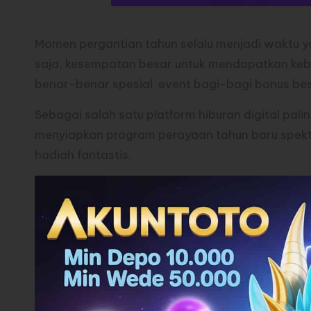
Momen pergantian tahun selalu menjadi waktu y
saja, kesempatan besar untuk mendapatkan keber
benar-benar spesial event bagi-bagi bonus be
Sebagai salah satu platform hiburan digital pali
menyiapkan program perayaan tahun baru spekta
hadiah fantastis.